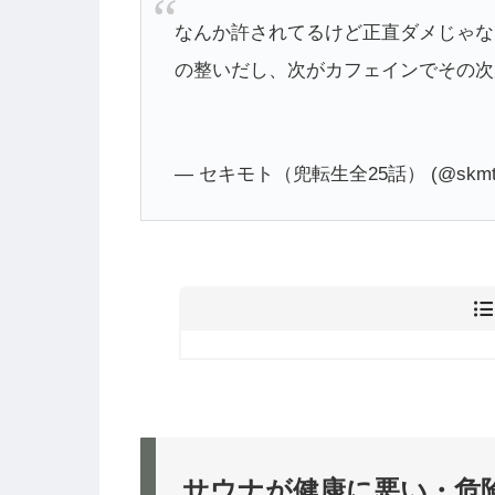
なんか許されてるけど正直ダメじゃな
の整いだし、次がカフェインでその次
— セキモト（兜転生全25話） (@skmte
サウナが健康に悪い・危